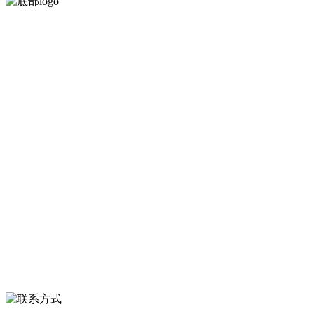
河北bifa·必发88(中国)集团食品有限公司创建于1991年，是经省级注册
的大型农产品加工出口企业，注册资金2000万元，总资产1亿多元。公
司产品有速冻甜糯玉米，芦笋，青豆，草莓，花菜，青刀豆，混合
菜，胡萝卜等。
服务支持
关于我们
食品安全知识
食品安全资讯
联系我们
联系方式