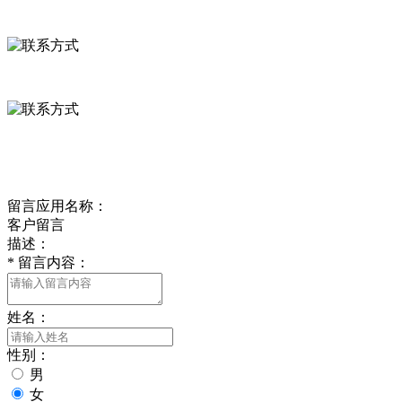
河北省保定市徐水县崔庄镇吴庄村
0312-8799456 18633256098
delishipin@yeah.net
给我留言
留言应用名称：
客户留言
描述：
*
留言内容：
姓名：
性别：
男
女