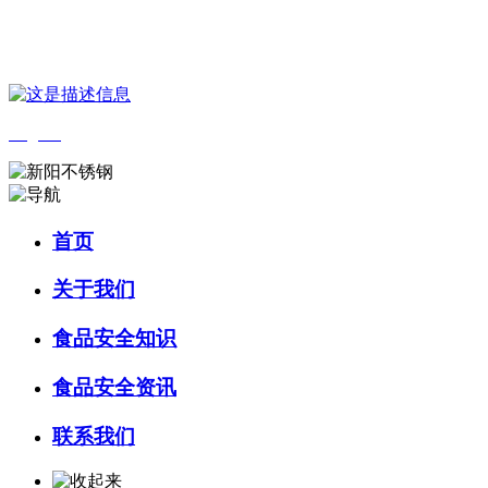
您好，欢迎来到 河北bifa·必发88(中国)集团食品 官方网站！
English
首页
关于我们
食品安全知识
食品安全资讯
联系我们