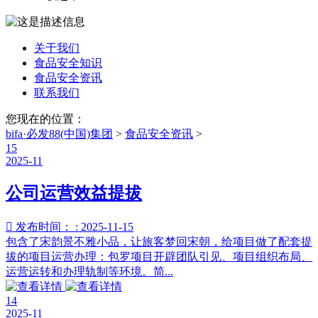
关于我们
食品安全知识
食品安全资讯
联系我们
您现在的位置：
bifa·必发88(中国)集团
>
食品安全资讯
>
15
2025-11
公司运营效益提拔

发布时间： : 2025-11-15
包含了宋韵景不雅小品，让旅客梦回宋朝，给项目做了配套提
拔的项目运营办理：包罗项目开辟团队引见、项目组织布局、
运营运转和办理轨制等环境。简...
14
2025-11