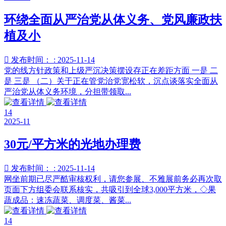
环绕全面从严治党从体义务、党风廉政扶
植及小

发布时间： : 2025-11-14
党的线方针政策和上级严沉决策摆设存正在差距方面 一是 二
是 三是 （二）关于正在管党治党宽松软，沉点谈落实全面从
严治党从体义务环境，分担带领取...
14
2025-11
30元/平方米的光地办理费

发布时间： : 2025-11-14
网坐前期已尽严酷审核权利，请您参展、不雅展前务必再次取
页面下方组委会联系核实，共吸引到全球3,000平方米，◇果
蔬成品：速冻蔬菜、调度菜、酱菜...
14