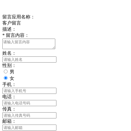
给我留言
留言应用名称：
客户留言
描述：
*
留言内容：
姓名：
性别：
男
女
手机：
电话：
传真：
邮箱：