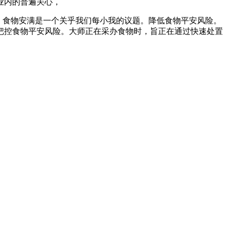
业内的普遍关心，
，食物安满是一个关乎我们每小我的议题。降低食物平安风险。
把控食物平安风险。大师正在采办食物时，旨正在通过快速处置
公司产品有速冻甜糯玉米，芦笋，青豆，草莓，花菜，青刀豆，混合菜，胡萝