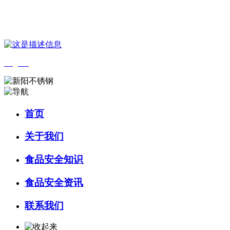
您好，欢迎来到 河北bifa·必发88(中国)集团食品 官方网站！
English
首页
关于我们
食品安全知识
食品安全资讯
联系我们