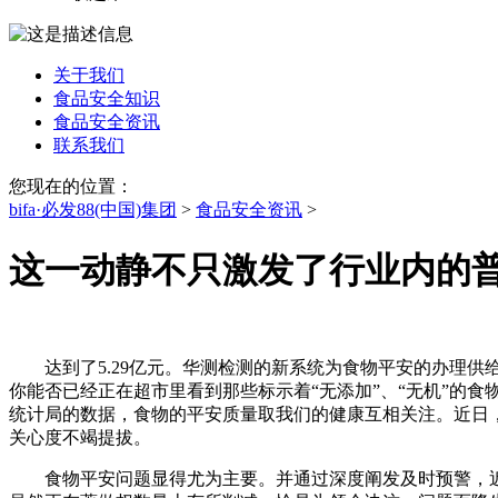
关于我们
食品安全知识
食品安全资讯
联系我们
您现在的位置：
bifa·必发88(中国)集团
>
食品安全资讯
>
这一动静不只激发了行业内的
达到了5.29亿元。华测检测的新系统为食物平安的办理供
你能否已经正在超市里看到那些标示着“无添加”、“无机”的食
统计局的数据，食物的平安质量取我们的健康互相关注。近日
关心度不竭提拔。
食物平安问题显得尤为主要。并通过深度阐发及时预警，近年