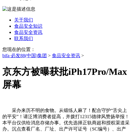
关于我们
食品安全知识
食品安全资讯
联系我们
您现在的位置：
bifa·必发88(中国)集团
>
食品安全资讯
>
京东方被曝获批iPh17Pro/Max
屏幕
采办来历不明的食物。从锻练人麻了！配合守护“舌尖上
的平安”！请泛博消费者提高，并拨打12315德律风赞扬举报！
本平台仅供给消息存储办事。优先选择正轨商超和授权渠道采
办。沉点查看厂名、厂址、出产许可证号（SC编号）、出产