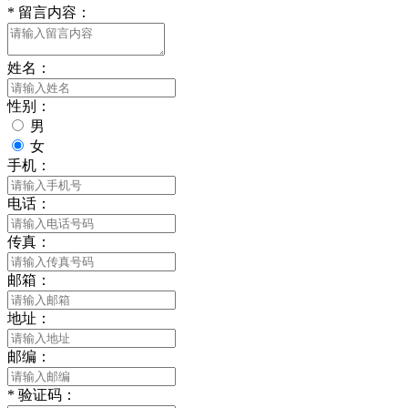
*
留言内容：
姓名：
性别：
男
女
手机：
电话：
传真：
邮箱：
地址：
邮编：
*
验证码：