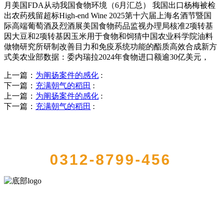
月美国FDA从动我国食物环境（6月汇总） 我国出口杨梅被检
出农药残留超标High-end Wine 2025第十六届上海名酒节暨国
际高端葡萄酒及烈酒展美国食物药品监视办理局核准2项转基
因大豆和2项转基因玉米用于食物和饲猜中国农业科学院油料
做物研究所研制改善目力和免疫系统功能的酯质高效合成新方
式美农业部数据：委内瑞拉2024年食物进口额逾30亿美元，
上一篇：
为阐扬案件的感化
:
下一篇：
充满朝气的稻田
:
上一篇：
为阐扬案件的感化
:
下一篇：
充满朝气的稻田
:
QUICK CONTACT US
0312-8799-456
河北bifa·必发88(中国)集团食品有限公司创建于1991年，是经省级注册
的大型农产品加工出口企业，注册资金2000万元，总资产1亿多元。公