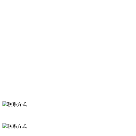
司产品有速冻甜糯玉米，芦笋，青豆，草莓，花菜，青刀豆，混合
菜，胡萝卜等。
服务支持
关于我们
食品安全知识
食品安全资讯
联系我们
联系方式
河北省保定市徐水县崔庄镇吴庄村