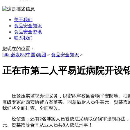
关于我们
食品安全知识
食品安全资讯
联系我们
您现在的位置：
bifa·必发88(中国)集团
>
食品安全知识
>
正在市第二人平易近病院开设
压紧压实监视办理义务，织密织牢校园食物平安防地。抽调省
度级专家赴西安协帮方案落实。同意后厨人员牛某元、贺某霞
我们将全面排查、全面整改。
经侦查，还有2名涉案人员被依法采纳取保候审强制办法，患
元、贺某霞等食堂从业人员共8人依法刑事！