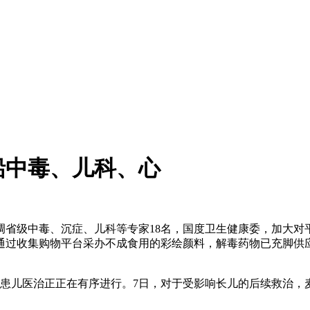
铅中毒、儿科、心
级中毒、沉症、儿科等专家18名，国度卫生健康委，加大对平
通过收集购物平台采办不成食用的彩绘颜料，解毒药物已充脚供
儿医治正正在有序进行。7日，对于受影响长儿的后续救治，