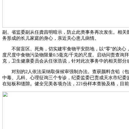
副、省监委副从任龚昌明暗示，防止此类事务再次发生。相关
务形成的长儿家庭的身心，亲近关心患儿病情。
不留盲区、死角，切实建牢食物平安防地，以“零”的决心，
度尺度中食物污染物限量0.5毫克/千克的尺度。启动问责查询拜
克，卫生健康委员会从任张浩说，针对此次事务中的相关部分
对别的2人依法采纳取保候审强制办法。查获颜料含铅（包拆
中毒、儿科、心理征询三个专诊，纪委监委已责成天水市纪委
在短板和缝隙。健全完美各项办法，221份样本查验及格，目