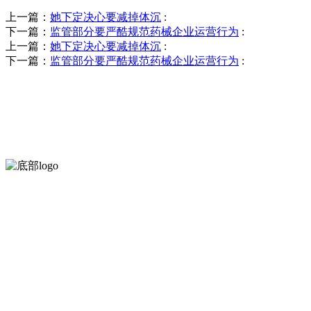
上一篇：
她下定决心要减掉体沉
:
下一篇：
监管部分要严酷规范药械企业运营行为
:
上一篇：
她下定决心要减掉体沉
:
下一篇：
监管部分要严酷规范药械企业运营行为
:
河北bifa·必发88(中国)集团食品有限公司创建于1991年，是经
卜等。
服务支持
关于我们
食品安全知识