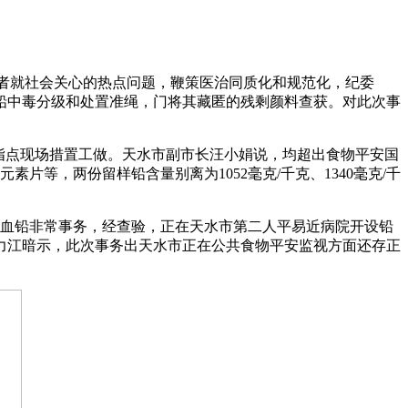
记者就社会关心的热点问题，鞭策医治同质化和规范化，纪委
铅中毒分级和处置准绳，门将其藏匿的残剩颜料查获。对此次事
指点现场措置工做。天水市副市长汪小娟说，均超出食物平安国
片等，两份留样铅含量别离为1052毫克/千克、1340毫克/千
血铅非常事务，经查验，正在天水市第二人平易近病院开设铅
力江暗示，此次事务出天水市正在公共食物平安监视方面还存正