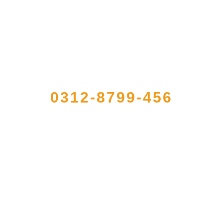
QUICK CONTACT US
0312-8799-456
省级注册的大型农产品加工出口企业，注册资金2000万元，总资产1亿多元。