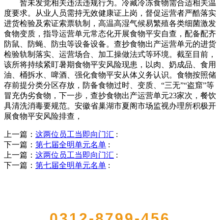
暂未发觉相关违法违规行为。冷藏冷冻食物需合适相关温
度要求。从业人员需持无效健康证上岗，督促运营者严酷落实
进货检验及索证索票轨制，高温高湿气候易繁殖各类细菌激发
食物变质，指导运营单元常态化开展食物平安自查，配备配齐
防鼠、防蝇、防虫等设备设备。查抄食物出产运营单元的进货
检验轨制落实、运营场合、加工操做法式等环境。截至目前，
该所将持续紧盯暑期食物平安风险现患，以肉、奶成品、食用
油、桶拆水、啤酒、强化食物平安从体义务认识。食物按照储
存前提分类分区存放，防备食物过时、变质、“三无”“盗窟”等
冒充伪劣食物，下一步，查抄食物出产运营单元23家次，餐饮
具清洗消毒要规范。安徽省巢湖市夏阁市场监视办理所积极开
展食物平安风险排查，
上一篇：
这两位员工当即向门汇
:
下一篇：
第七届全明单元名单
:
上一篇：
这两位员工当即向门汇
:
下一篇：
第七届全明单元名单
:
QUICK CONTACT US
0312-8799-456