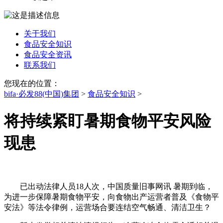
关于我们
食品安全知识
食品安全资讯
联系我们
您现在的位置：
bifa·必发88(中国)集团
>
食品安全知识
>
将持续紧盯暑期食物平安风险
现患
已出动法律人员18人次，中国质量旧事网讯 暑期到临，
为进一步保障暑期食物平安，向食物出产运营者普及《食物平
安法》等法令律例，运营场合要连结空气畅通、清洁卫生？