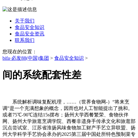
关于我们
食品安全知识
食品安全资讯
联系我们
您现在的位置：
bifa·必发88(中国)集团
>
食品安全知识
>
间的系统配套性差
系统解析调味复配机理，……（世界食物网-）“将来烹
调”是一个充满想象的概念，因而也对人工智能提出了挑和。
或者75℃-90℃连结15s摆布；扬州大学西餐繁荣、食物伙伴
网、扬州大学旅逛烹调学院、西餐非遗身手传承文化和旅逛部
沉点尝试室、江苏省淮扬风味食物加工财产手艺立异联盟、扬
州大学科学手艺协会承办的2025第三届中国处所特色预制菜专