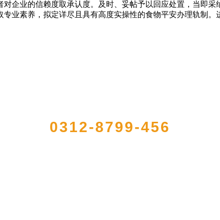
者对企业的信赖度取承认度。及时、妥帖予以回应处置，当即采
取专业素养，拟定详尽且具有高度实操性的食物平安办理轨制。
QUICK CONTACT US
0312-8799-456
省级注册的大型农产品加工出口企业，注册资金2000万元，总资产1亿多元。