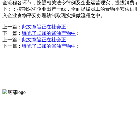
全流程各环节，按照相关法令律例及企业运营现实，提拔消费
下：：按期深切企业出产一线，全面提拔员工的食物平安认识
入企业食物平安办理轨制取现实操做流程之中。
上一篇：
此文章旨正在社会正
:
下一篇：
曝光了13加的酱油产物中
:
上一篇：
此文章旨正在社会正
:
下一篇：
曝光了13加的酱油产物中
:
河北bifa·必发88(中国)集团食品有限公司创建于1991年，是经
卜等。
服务支持