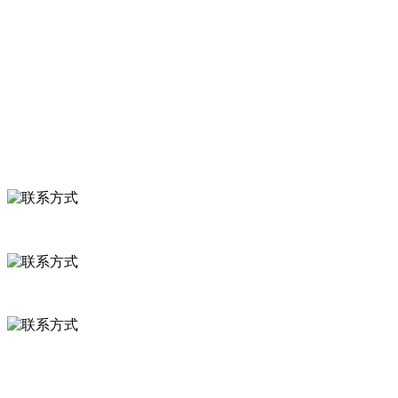
关于我们
食品安全知识
食品安全资讯
联系我们
联系方式
河北省保定市徐水县崔庄镇吴庄村
0312-8799456 18633256098
delishipin@yeah.net
给我留言