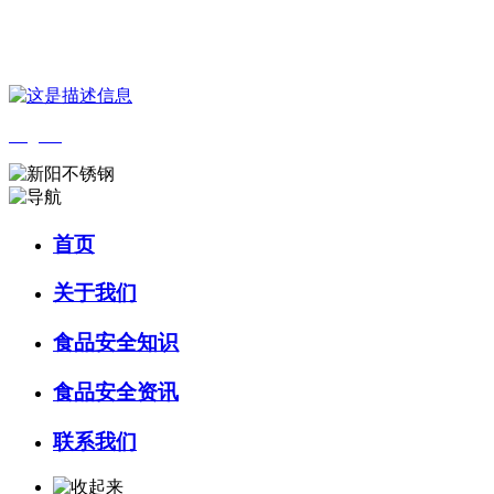
您好，欢迎来到 河北bifa·必发88(中国)集团食品 官方网站！
English
首页
关于我们
食品安全知识
食品安全资讯
联系我们