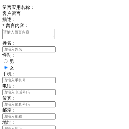
留言应用名称：
客户留言
描述：
*
留言内容：
姓名：
性别：
男
女
手机：
电话：
传真：
邮箱：
地址：